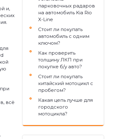
парковочных радаров
й и,
на автомобиль Kia Rio
ческих
X-Line
ия.
Стоит ли покупать
автомобиль с одним
ключом?
 для
Как проверить
rd
толщину ЛКП при
кой
покупке б/у авто?
ную
Стоит ли покупать
китайский мотоцикл с
 при
пробегом?
Какая цепь лучше для
в, всё
городского
мотоцикла?
в