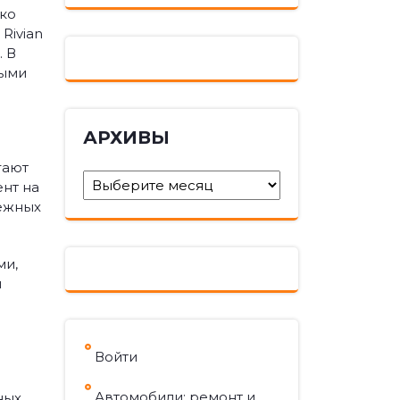
ько
Rivian
. В
ными
АРХИВЫ
гают
Архивы
нт на
дёжных
ми,
и
Войти
Автомобили: ремонт и
ных