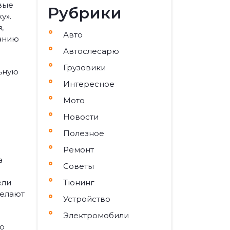
вые
Рубрики
у».
,
Авто
данию
Автослесарю
Грузовики
льную
Интересное
Мото
Новости
Полезное
Ремонт
а
Советы
ели
Тюнинг
делают
Устройство
Электромобили
го