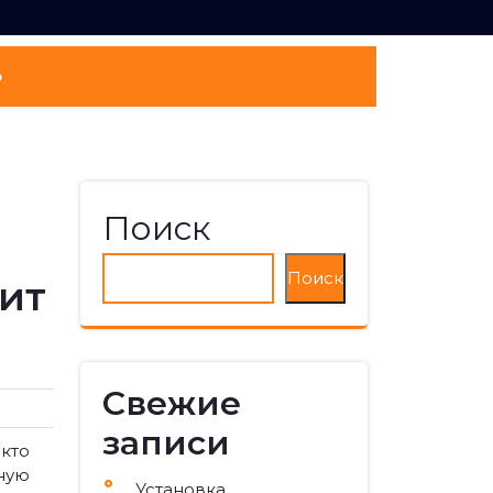
о
Поиск
Поиск
вит
Свежие
записи
 кто
вную
Установка