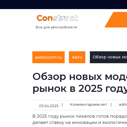
Перейти
к
содержимому
Все для автолюбителя
awtocom.ru
Авто
Обзор новых мо
Обзор новых моде
рынок в 2025 год
|
Комментариев нет
|
adm
05.04.2025
В 2025 году рынок пикапов готов порадов
делает ставку на инновации и экологич