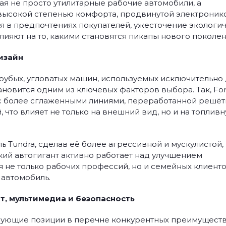
ая не просто утилитарные рабочие автомобили, а
высокой степенью комфорта, продвинутой электронико
я в предпочтениях покупателей, ужесточение экологи
ияют на то, какими становятся пикапы нового поколен
изайн
рубых, угловатых машин, используемых исключительно
тановится одним из ключевых факторов выбора. Так, Fo
с более сглаженными линиями, переработанной решёт
что влияет не только на внешний вид, но и на топлив
ь Tundra, сделав её более агрессивной и мускулистой,
кий автогигант активно работает над улучшением
 не только рабочих профессий, но и семейных клиенто
автомобиль.
т, мультимедиа и безопасность
ирующие позиции в перечне конкурентных преимущест