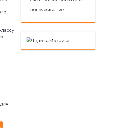
обслуживание
Юго-
классу
ще
 для
5
,