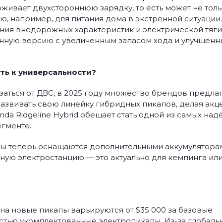
живает двухстороннюю зарядку, то есть может не тол
ю, например, для питания дома в экстренной ситуации. 
ния внедорожных характеристик и электрической тяги
ённую версию с увеличенным запасом хода и улучшен
ть к универсальности?
казаться от ДВС, в 2025 году множество брендов предла
азвивать свою линейку гибридных пикапов, делая акце
da Ridgeline Hybrid обещает стать одной из самых на
гменте.
пы теперь оснащаются дополнительными аккумулятора
ную электростанцию — это актуально для кемпинга ил
 на новые пикапы варьируются от $35 000 за базовые
стью укомплектованные электропикапы. Из-за глобаль