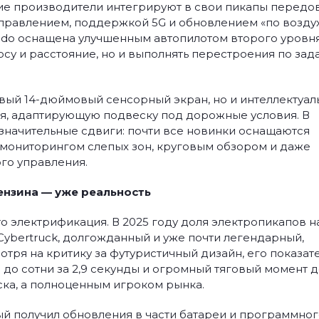
ие производители интегрируют в свои пикапы передо
правлением, поддержкой 5G и обновлением «по воздух
rado оснащена улучшенным автопилотом второго уровня
су и расстояние, но и выполнять перестроения по за
новый 14-дюймовый сенсорный экран, но и интеллектуа
, адаптирующую подвеску под дорожные условия. В
значительные сдвиги: почти все новинки оснащаются
 мониторингом слепых зон, круговым обзором и даже
го управления.
ензина — уже реальность
о электрификация. В 2025 году доля электропикапов н
Cybertruck, долгожданный и уже почти легендарный,
отря на критику за футуристичный дизайн, его показат
н до сотни за 2,9 секунды и огромный тяговый момент 
ка, а полноценным игроком рынка.
торый получил обновления в части батареи и программно