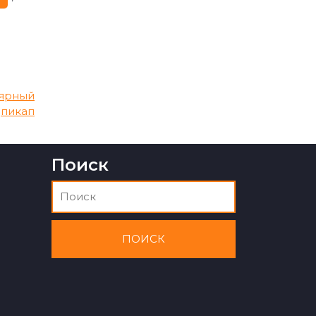
лярный
пикап
Поиск