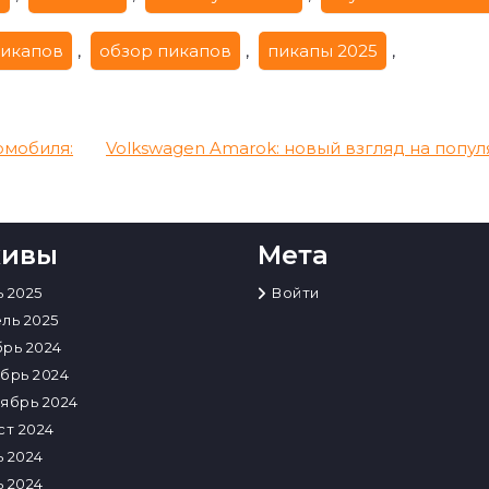
пикапов
,
обзор пикапов
,
пикапы 2025
,
омобиля:
Volkswagen Amarok: новый взгляд на попу
хивы
Мета
 2025
Войти
ль 2025
рь 2024
брь 2024
ябрь 2024
ст 2024
 2024
 2024