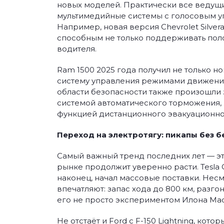
новых моделей. Практически все ведущ
мультимедийные системы с голосовым у
Например, новая версия Chevrolet Silve
способным не только поддерживать поло
водителя.
Ram 1500 2025 года получил не только 
систему управления режимами движения
области безопасности также произошли 
системой автоматического торможения,
функцией дистанционного эвакуационно
Переход на электротягу: пикапы без б
Самый важный тренд последних лет — эт
рынке продолжит уверенно расти. Tesla 
наконец, начал массовые поставки. Несм
впечатляют: запас хода до 800 км, разго
его не просто экспериментом Илона Мас
Не отстаёт и Ford с F-150 Lightning, ко