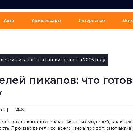
Авто
Автослесарю
Интересное
Мот
делей пикапов: что готовит рынок в 2025 году
лей пикапов: что гото
у
in
|
21:20
ать как поклонников классических моделей, так и тех,
ность. Производители со всего мира продолжают акти