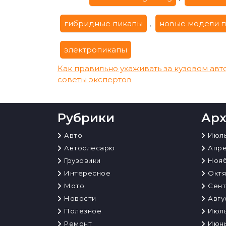
гибридные пикапы
,
новые модели 
электропикапы
Навигация
Как правильно ухаживать за кузовом авт
советы экспертов
по
записям
Рубрики
Ар
Авто
Июль
Автослесарю
Апре
Грузовики
Нояб
Интересное
Октя
Мото
Сент
Новости
Авгу
Полезное
Июль
Ремонт
Июнь