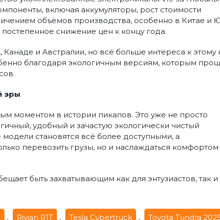
омпоненты, включая аккумуляторы, рост стоимости
личением объёмов производства, особенно в Китае и 
 постепенное снижение цен к концу года.
 Канаде и Австралии, но всё больше интереса к этому 
обенно благодаря экологичным версиям, которым про
сов.
й эры
ым моментом в истории пикапов. Это уже не просто
огичный, удобный и зачастую экологически чистый
 модели становятся всё более доступными, а
олько перевозить грузы, но и наслаждаться комфортом
бещает быть захватывающим как для энтузиастов, так и
0
,
Rivian R1T
,
Tesla Cybertruck
,
Toyota Tundra 202