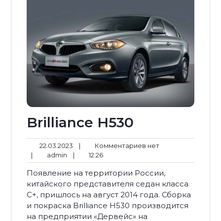
Brilliance Н530
22.03.2023
Комментариев
22.03.2023
|
Комментариев нет
admin
12:26
нет
|
admin
|
12:26
Появление на территории России,
китайского представителя седан класса
С+, пришлось на август 2014 года. Сборка
и покраска Brilliance Н530 производится
на предприятии «Дервейс» на