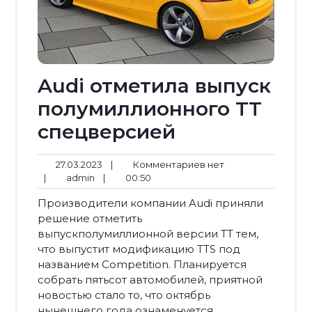
Audi отметила выпуск
полумиллионного TT
спецверсией
27.03.2023
Комментариев
27.03.2023
|
Комментариев нет
admin
00:50
нет
|
admin
|
00:50
Производители компании Audi приняли
решение отметить
выпускполумиллионной версии ТТ тем,
что выпустит модификацию TTS под
названием Competition. Планируется
собрать пятьсот автомобилей, приятной
новостью стало то, что октябрь
нынешнего года ознаменуется