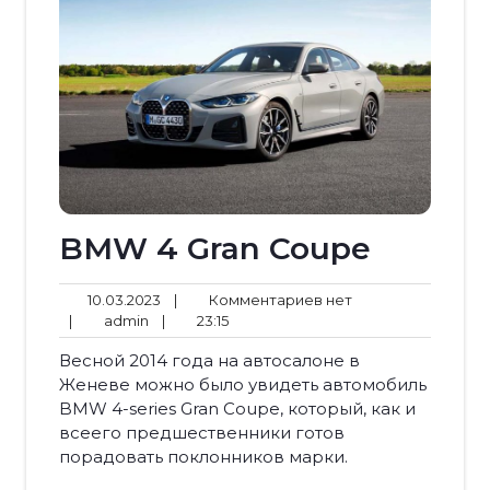
BMW 4 Gran Coupe
10.03.2023
Комментариев
10.03.2023
|
Комментариев нет
admin
23:15
нет
|
admin
|
23:15
Весной 2014 года на автосалоне в
Женеве можно было увидеть автомобиль
BMW 4-series Gran Coupe, который, как и
всеего предшественники готов
порадовать поклонников марки.