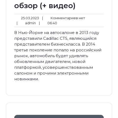
обзор (+ видео)
25.03.2023
Комментариев
25.03.2023
|
Комментариев нет
admin
06:40
нет
|
admin
|
06:40
В Нью-Йорке на автосалоне в 2013 году
представили Cadillac CTS, являющийся
представителем бизнескласса. В 2014
третье поколение попало на российский
рынок, автомобиль будет удивлять
обновленным двигателем, новой
платформой, усовершенствованным
салоном и прочими электронными
новинками.