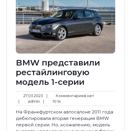
BMW представили
рестайлинговую
модель 1-серии
27.03.2023
Комментариев
27.03.2023
|
Комментариев нет
admin
10:14
нет
|
admin
|
10:14
На Франкфуртском автосалоне 2011 года
дебютировала вторая генерация BMW
первой серии. Но, ксожалению, модель