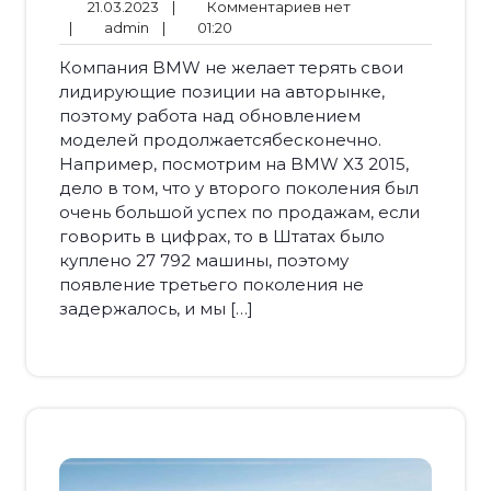
21.03.2023
Комментариев
21.03.2023
|
Комментариев нет
admin
01:20
нет
|
admin
|
01:20
Компания BMW не желает терять свои
лидирующие позиции на авторынке,
поэтому работа над обновлением
моделей продолжаетсябесконечно.
Например, посмотрим на BMW X3 2015,
дело в том, что у второго поколения был
очень большой успех по продажам, если
говорить в цифрах, то в Штатах было
куплено 27 792 машины, поэтому
появление третьего поколения не
задержалось, и мы […]