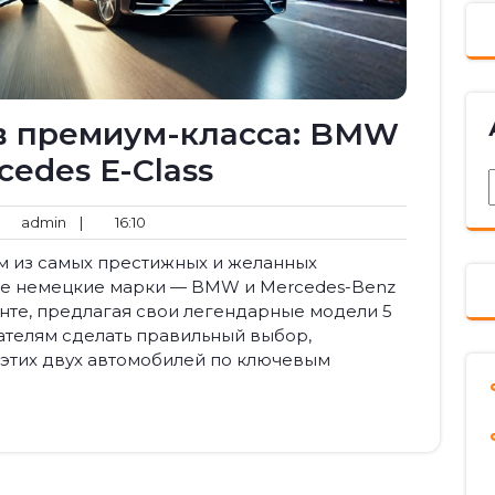
в премиум-класса: BMW
cedes E-Class
ментариев
admin
16:10
admin
|
16:10
м из самых престижных и желанных
ие немецкие марки — BMW и Mercedes-Benz
нте, предлагая свои легендарные модели 5
упателям сделать правильный выбор,
этих двух автомобилей по ключевым