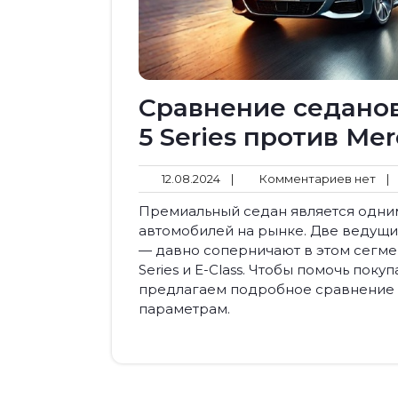
Сравнение седано
5 Series против Mer
12.08.2024
Ком
12.08.2024
|
Комментариев нет
|
нет
Премиальный седан является одни
автомобилей на рынке. Две ведущ
— давно соперничают в этом сегме
Series и E-Class. Чтобы помочь пок
предлагаем подробное сравнение 
параметрам.