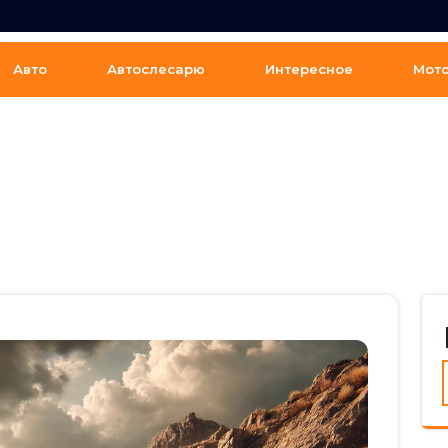
Авто
Автослесарю
Интересное
Мот