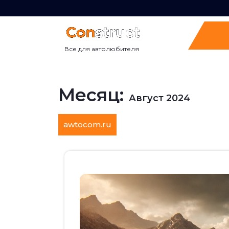
Перейти
к
содержимому
Все для автолюбителя
Месяц:
Август 2024
awtocom.ru