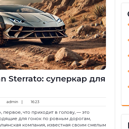
n Sterrato: суперкар для
мментариев
admin
16:23
admin
|
16:23
т
 первое, что приходит в голову, — это
одящие для гонок по ровным дорогам,
альянская компания, известная своим смелым