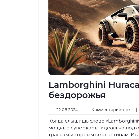
Lamborghini Huraca
бездорожья
22.08.2024
Ко
22.08.2024
|
Комментариев нет
|
не
Когда слышишь слово «Lamborghini»,
мощные суперкары, идеально подх
трассам и горным серпантинам. Ит