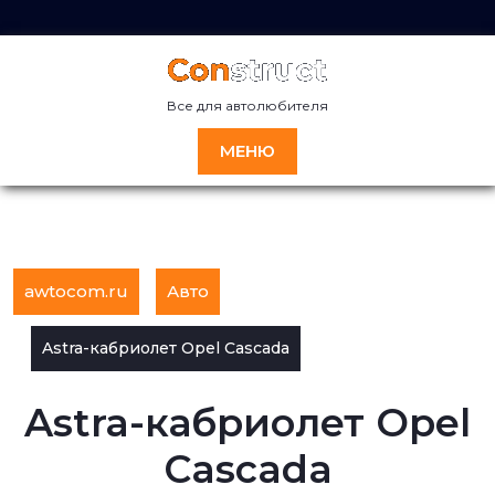
Перейти
к
содержимому
Все для автолюбителя
МЕНЮ
awtocom.ru
Авто
Astra-кабриолет Opel Cascada
Astra-кабриолет Opel
Cascada