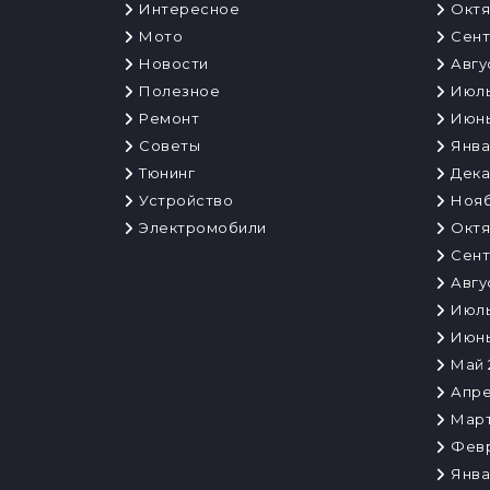
Интересное
Октя
Мото
Сент
Новости
Авгу
Полезное
Июль
Ремонт
Июнь
Советы
Янва
Тюнинг
Дека
Устройство
Нояб
Электромобили
Октя
Сент
Авгу
Июль
Июнь
Май 
Апре
Март
Февр
Янва