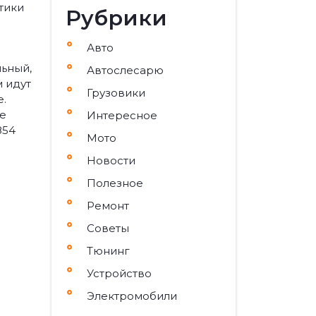
тики
Рубрики
Авто
льный,
Автослесарю
 идут
Грузовики
.
же
Интересное
854
Мото
Новости
Полезное
Ремонт
Советы
Тюнинг
Устройство
Электромобили