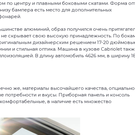
ом по центру и плавными боковыми скатами. Форма оп
внизу бампера есть место для дополнительных
фонарей.
льшинстве алюминий, образ получился очень притягате
 не скрывает свою высокую принадлежность. По бокам
 оригинальным дизайнерским решением 17-20 дюймовые
нии и стильная оптика. Машина в кузове Cabriolet так
плоизоляцией. В длину автомобиль 4626 мм, в ширину 1
нечно же, материалы высочайшего качества, опциально
е потребности и вкусы. Приборная панель и консоль
комфортабельные, в наличие есть множество