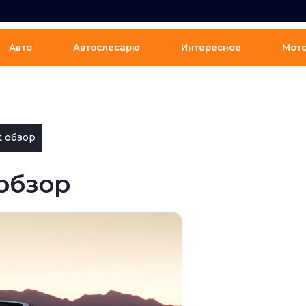
Авто
Автослесарю
Интересное
Мот
t обзор
 обзор