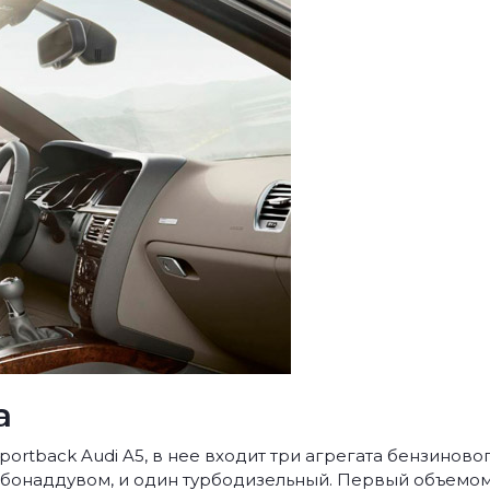
а
ortback Audi A5, в нее входит три агрегата бензиново
бонаддувом, и один турбодизельный. Первый объемом 