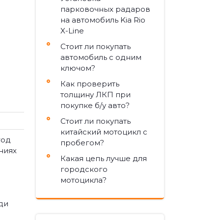
парковочных радаров
на автомобиль Kia Rio
X-Line
Стоит ли покупать
автомобиль с одним
ключом?
Как проверить
толщину ЛКП при
покупке б/у авто?
Стоит ли покупать
китайский мотоцикл с
год
пробегом?
ниях
Какая цепь лучше для
городского
мотоцикла?
ди