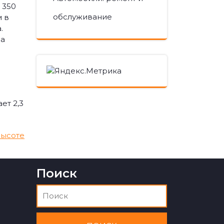
 350
обслуживание
м в
.
ва
ет 2,3
высоте
Поиск