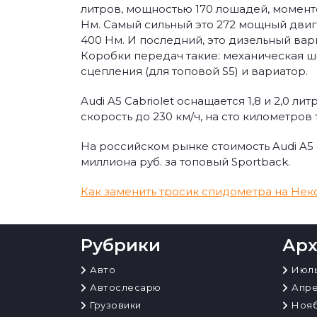
литров, мощностью 170 лошадей, моменто
Нм. Самый сильный это 272 мощный двига
400 Нм. И последний, это дизельный вар
Коробки передач такие: механическая ш
сцепления (для топовой S5) и вариатор.
Audi A5 Cabriolet оснащается 1,8 и 2,0 
скорость до 230 км/ч, на сто километров 
На российском рынке стоимость Audi A5 C
миллиона руб. за топовый Sportback.
Навигация
Как заменить тросик спидометра на Нек
по
записям
Рубрики
Ар
Авто
Июль
Автослесарю
Апре
Грузовики
Нояб