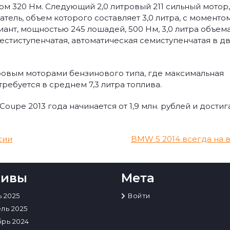
м 320 Нм. Следующий 2,0 литровый 211 сильный мотор,
тель, объем которого составляет 3,0 литра, с моменто
иант, мощностью 245 лошадей, 500 Нм, 3,0 литра объема
естиступенчатая, автоматическая семиступенчатая в д
литровым моторами бензинового типа, где максимальная
требуется в среднем 7,3 литра топлива.
oupe 2013 года начинается от 1,9 млн. рублей и достига
сии
BMW 5 2014 всегда на 
хивы
Мета
 2025
Войти
ль 2025
рь 2024