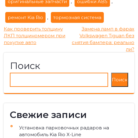
оригинальные запчасти
,
ошибки ABS
,
ремонт Kia Rio
,
тормозная система
Навигация
Как проверить толщину
Замена ламп в фарах
ЛКП толщиномером при
Volkswagen Tiguan без
по
покупке авто
снятия бампера: реально
ли?
записям
Поиск
Поиск
Свежие записи
Установка парковочных радаров на
автомобиль Kia Rio X-Line