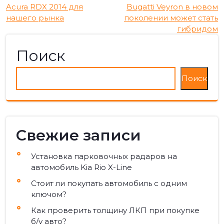
Навигация
Acura RDX 2014 для
Bugatti Veyron в новом
нашего рынка
поколении может стать
по
гибридом
записям
Поиск
Поиск
Свежие записи
Установка парковочных радаров на
автомобиль Kia Rio X-Line
Стоит ли покупать автомобиль с одним
ключом?
Как проверить толщину ЛКП при покупке
б/у авто?