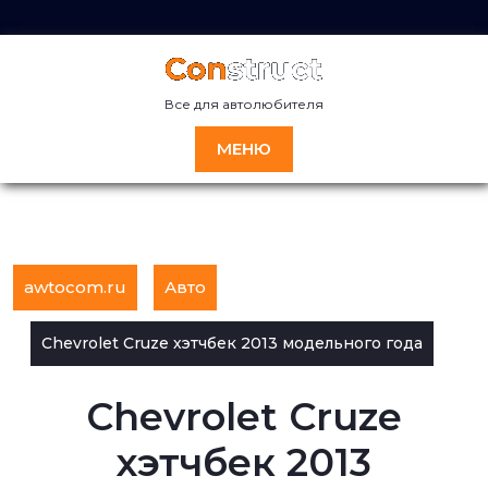
Перейти
к
содержимому
Все для автолюбителя
МЕНЮ
awtocom.ru
Авто
Chevrolet Cruze хэтчбек 2013 модельного года
Chevrolet Cruze
хэтчбек 2013