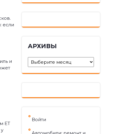
сков.
: если
АРХИВЫ
Архивы
иль и
ожет
Войти
м ET
 у
Автомобили: ремонт и