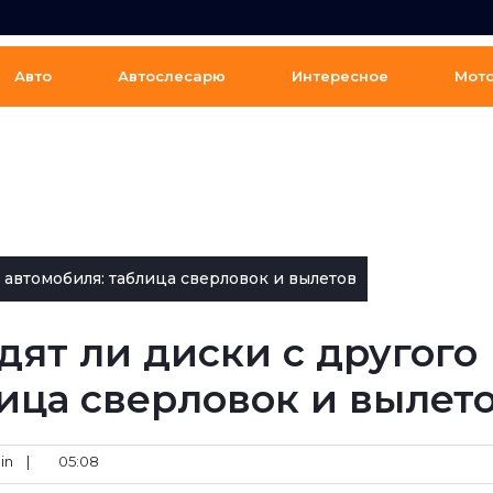
Авто
Автослесарю
Интересное
Мот
о автомобиля: таблица сверловок и вылетов
одят ли диски с другого
ица сверловок и вылет
in
|
05:08