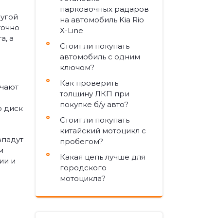
парковочных радаров
ругой
на автомобиль Kia Rio
точно
X-Line
а, а
Стоит ли покупать
автомобиль с одним
ключом?
Как проверить
ачают
толщину ЛКП при
покупке б/у авто?
о диск
Стоит ли покупать
китайский мотоцикл с
впадут
пробегом?
м
Какая цепь лучше для
ии и
городского
мотоцикла?