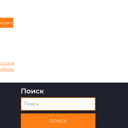
иски с
соса в
мобиле
Поиск