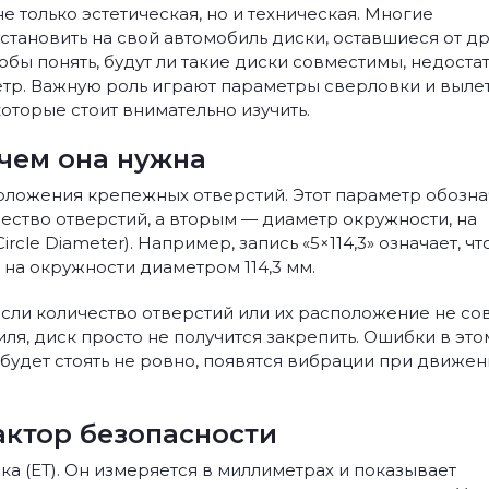
 только эстетическая, но и техническая. Многие
становить на свой автомобиль диски, оставшиеся от д
обы понять, будут ли такие диски совместимы, недоста
тр. Важную роль играют параметры сверловки и вылет
которые стоит внимательно изучить.
ачем она нужна
оложения крепежных отверстий. Этот параметр обозн
ество отверстий, а вторым — диаметр окружности, на
cle Diameter). Например, запись «5×114,3» означает, чт
 на окружности диаметром 114,3 мм.
ли количество отверстий или их расположение не со
я, диск просто не получится закрепить. Ошибки в это
к будет стоять не ровно, появятся вибрации при движен
актор безопасности
а (ET). Он измеряется в миллиметрах и показывает