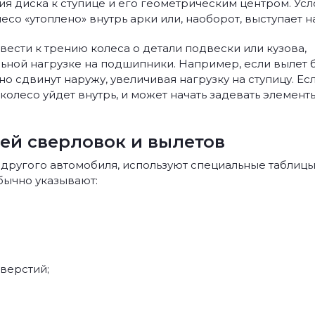
я диска к ступице и его геометрическим центром. Ус
есо «утоплено» внутрь арки или, наоборот, выступает н
сти к трению колеса о детали подвески или кузова,
ной нагрузке на подшипники. Например, если вылет 
о сдвинут наружу, увеличивая нагрузку на ступицу. Ес
олесо уйдет внутрь, и может начать задевать элемент
цей сверловок и вылетов
т другого автомобиля, используют специальные таблиц
обычно указывают:
верстий;