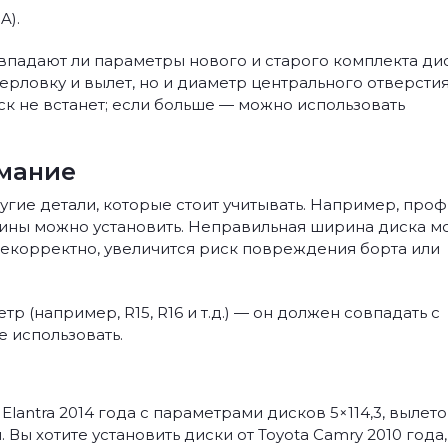
A).
овпадают ли параметры нового и старого комплекта ди
рловку и вылет, но и диаметр центрального отверстия
ск не встанет; если больше — можно использовать
имание
гие детали, которые стоит учитывать. Например, проф
 шины можно установить. Неправильная ширина диска м
 некорректно, увеличится риск повреждения борта или
р (например, R15, R16 и т.д.) — он должен совпадать с
 использовать.
lantra 2014 года с параметрами дисков 5×114,3, вылето
 Вы хотите установить диски от Toyota Camry 2010 года,