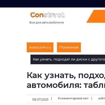
Перейти
к
содержимому
Все для автолюбителя
awtocom.ru
Полезное
Как узнать, подходят ли диски с другог
Как узнать, подх
автомобиля: табл
|
Комментариев нет
|
adm
08.07.2025