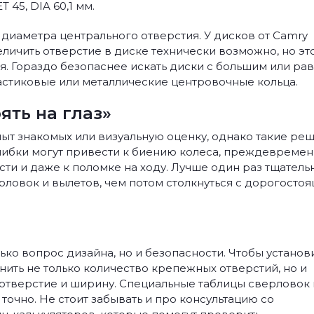
 45, DIA 60,1 мм.
 диаметра центрального отверстия. У дисков от Camry
еличить отверстие в диске технически возможно, но эт
я. Гораздо безопаснее искать диски с большим или ра
астиковые или металлические центровочные кольца.
ять на глаз»
ыт знакомых или визуальную оценку, однако такие ре
ибки могут привести к биению колеса, преждевреме
ти и даже к поломке на ходу. Лучше один раз тщатель
рловок и вылетов, чем потом столкнуться с дорогосто
ко вопрос дизайна, но и безопасности. Чтобы установ
нить не только количество крепежных отверстий, но и
 отверстие и ширину. Специальные таблицы сверловок 
точно. Не стоит забывать и про консультацию со