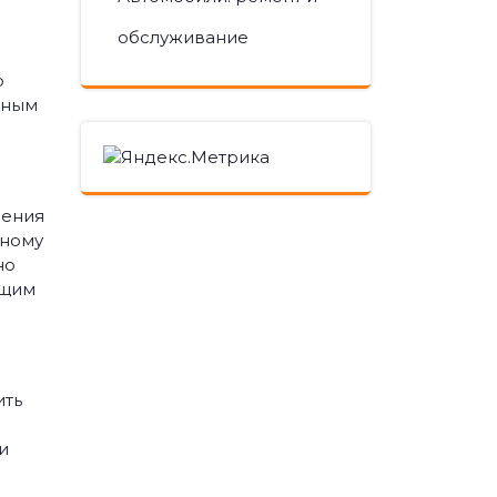
обслуживание
о
вным
шения
нному
но
ящим
ить
и