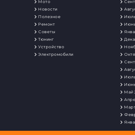
Мото
Сент
Новости
Авгу
Полезное
Июль
Ремонт
Июнь
Советы
Янва
Тюнинг
Дека
Устройство
Нояб
Электромобили
Октя
Сент
Авгу
Июль
Июнь
Май 
Апре
Март
Февр
Янва