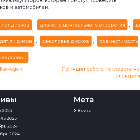
н-калькуляторов, которые помогут проверить
ков и автомобилей.
ылет дисков
,
диаметр центрального отверстия
,
д
одят ли диски
,
сверловка дисков
,
совместимость
 сверловок
lkswagen
Принцип работы теплового на
электро
хивы
Мета
 2025
Войти
ль 2025
рь 2024
брь 2024