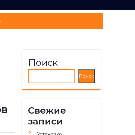
о
Поиск
Поиск
ов
Свежие
записи
Установка