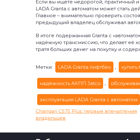
Если вы ищете недорогой, практичный и
LADA Granta с автоматом может стать д
Главное – внимательно проверить состоя
предыдущий владелец обслуживал автом
В итоге подержанная Granta с «автомато
надёжную трансмиссию, что делает её хо
тратя больших денег на покупку и содер
Метки:
LADA Granta лифтбек
,
купить 
надёжность АКПП Jatco
,
обслуживан
эксплуатация LADA Granta с автоматом
Навигация
Changan CS75 Plus: первые впечатления
владельцев
по
записям