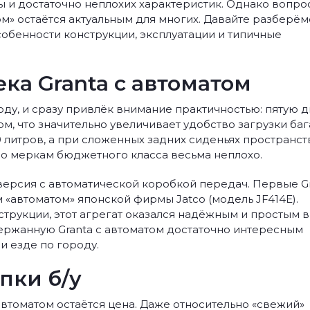
ы и достаточно неплохих характеристик. Однако вопро
м» остаётся актуальным для многих. Давайте разберём
собенности конструкции, эксплуатации и типичные
ка Granta с автоматом
году, и сразу привлёк внимание практичностью: пятую 
м, что значительно увеличивает удобство загрузки баг
 литров, а при сложенных задних сиденьях пространст
 по меркам бюджетного класса весьма неплохо.
версия с автоматической коробкой передач. Первые G
 «автоматом» японской фирмы Jatco (модель JF414E).
трукции, этот агрегат оказался надёжным и простым в
ержанную Granta с автоматом достаточно интересным
и езде по городу.
пки б/у
втоматом остаётся цена. Даже относительно «свежий»