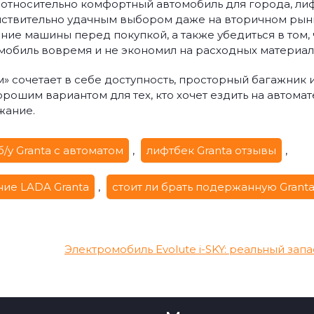
 относительно комфортный автомобиль для города, ли
ействительно удачным выбором даже на вторичном рын
ние машины перед покупкой, а также убедиться в том, 
обиль вовремя и не экономил на расходных материал
м» сочетает в себе доступность, просторный багажник 
рошим вариантом для тех, кто хочет ездить на автомате
жание.
б/у Granta с автоматом
,
лифтбек Granta отзывы
,
ие LADA Granta
,
стоит ли брать подержанную Grant
Электромобиль Evolute i-SKY: реальный запа