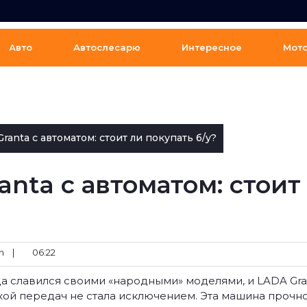
Авто
Автослесарю
Интересное
Мот
anta с автоматом: стоит ли покупать б/у?
nta с автоматом: стоит
n
|
06:22
 славился своими «народными» моделями, и LADA Gra
кой передач не стала исключением. Эта машина прочн