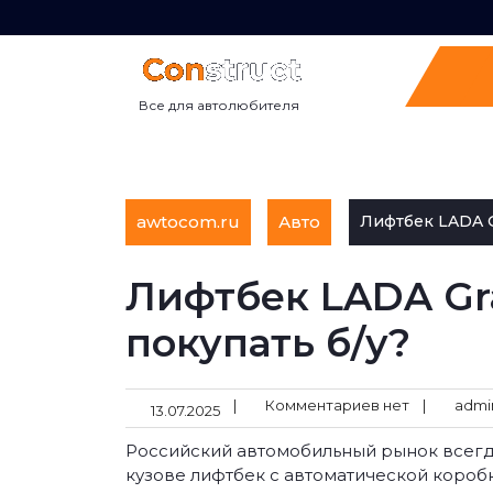
Перейти
к
содержимому
Все для автолюбителя
awtocom.ru
Авто
Лифтбек LADA Gr
Лифтбек LADA Gra
покупать б/у?
|
Комментариев нет
|
admi
13.07.2025
Российский автомобильный рынок всегда
кузове лифтбек с автоматической короб