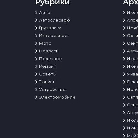
Рубрики
Ар
Авто
Июль
Автослесарю
Апре
Грузовики
Нояб
Интересное
Октя
Мото
Сент
Новости
Авгу
Полезное
Июль
Ремонт
Июнь
Советы
Янва
Тюнинг
Дека
Устройство
Нояб
Электромобили
Октя
Сент
Авгу
Июль
Июнь
Май 