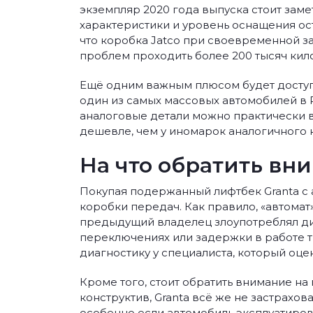
экземпляр 2020 года выпуска стоит зам
характеристики и уровень оснащения ос
что коробка Jatco при своевременной з
проблем проходить более 200 тысяч кил
Ещё одним важным плюсом будет доступн
один из самых массовых автомобилей в Р
аналоговые детали можно практически в
дешевле, чем у иномарок аналогичного к
На что обратить вн
Покупая подержанный лифтбек Granta с 
коробки передач. Как правило, «автомат»
предыдущий владелец злоупотреблял ди
переключениях или задержки в работе т
диагностику у специалиста, который оц
Кроме того, стоит обратить внимание на
конструктив, Granta всё же не застрахов
особенно если автомобиль эксплуатиров