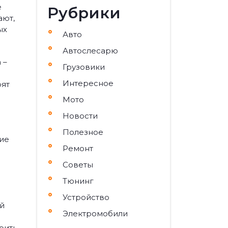
е
Рубрики
ают,
ых
Авто
Автослесарю
 –
Грузовики
Интересное
оят
Мото
Новости
Полезное
ние
Ремонт
Советы
Тюнинг
Устройство
ий
Электромобили
рить