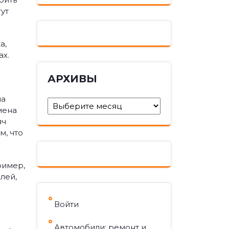
ут
а,
ах.
АРХИВЫ
на
Архивы
мена
яч
м, что
ример,
лей,
Войти
Автомобили: ремонт и