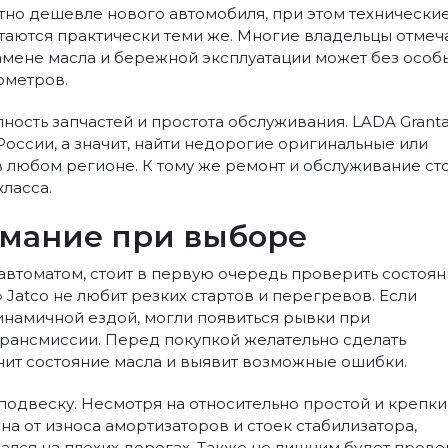
етно дешевле нового автомобиля, при этом технически
таются практически теми же. Многие владельцы отмеч
амене масла и бережной эксплуатации может без особ
ометров.
ость запчастей и простота обслуживания. LADA Granta
оссии, а значит, найти недорогие оригинальные или
 любом регионе. К тому же ремонт и обслуживание ст
ласса.
имание при выборе
автоматом, стоит в первую очередь проверить состоя
 Jatco не любит резких стартов и перегревов. Если
намичной ездой, могли появиться рывки при
рансмиссии. Перед покупкой желательно сделать
енит состояние масла и выявит возможные ошибки.
 подвеску. Несмотря на относительно простой и крепк
ана от износа амортизаторов и стоек стабилизатора,
ался на плохих дорогах. Также не лишним будет прове