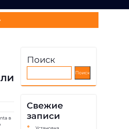
о
Поиск
Поиск
 ли
Свежие
записи
nta в
о
Установка