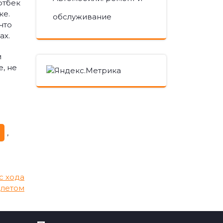
фтбек
ке.
обслуживание
что
ах.
и
, не
a
,
с хода
летом