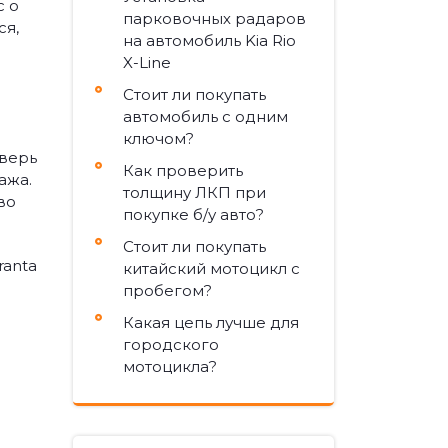
с о
парковочных радаров
ся,
на автомобиль Kia Rio
X-Line
Стоит ли покупать
автомобиль с одним
ключом?
дверь
Как проверить
ажа.
толщину ЛКП при
во
покупке б/у авто?
Стоит ли покупать
ranta
китайский мотоцикл с
пробегом?
Какая цепь лучше для
городского
мотоцикла?