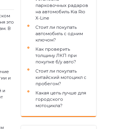
парковочных радаров
на автомобиль Kia Rio
ском
X-Line
ня это
Стоит ли покупать
ам. В
автомобиль с одним
ключом?
Как проверить
толщину ЛКП при
покупке б/у авто?
Стоит ли покупать
ичие
китайский мотоцикл с
гии и
пробегом?
 и
Какая цепь лучше для
от
городского
мотоцикла?
им