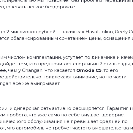
. Клиренс в 190 мм позволяет без проблем передвигат
одолевать лёгкое бездорожье.
 2 миллионов рублей — таких как Haval Jolion, Geely C
яется сбалансированным сочетанием цены, оснащения 
ьшим числом комплектаций, уступает по динамике и каче
ойдёт тем, кто предпочитает спортивный стиль езды, 
ее, чем у Changan. Что касается
Omoda C5
, то его
е действительно привлекают внимание, но по части
ngan всё же выигрывает.
и, и дилерская сеть активно расширяется. Гарантия н
 км пробега, что уже само по себе внушает доверие.
технического обслуживания не превышает средней по
т, что автомобиль не требует частого вмешательства и