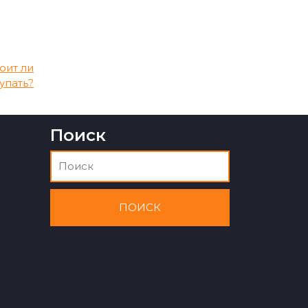
тоит ли
упать?
Поиск