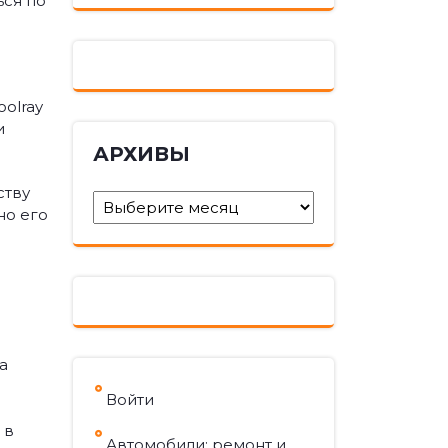
ься по
oolray
и
АРХИВЫ
ству
Архивы
но его
а
Войти
 в
Автомобили: ремонт и