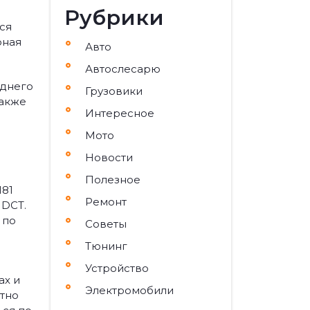
Рубрики
ся
рная
Авто
Автослесарю
аднего
Грузовики
также
Интересное
Мото
Новости
Полезное
181
Ремонт
 DCT.
 по
Советы
Тюнинг
Устройство
ах и
Электромобили
ятно