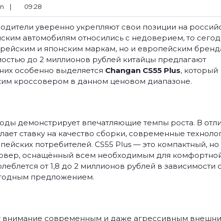
n
|
09:28
водители уверенно укрепляют свои позиции на россий
айским автомобилям относились с недоверием, то сегод
рейским и японским маркам, но и европейским бренд
мостью до 2 миллионов рублей китайцы предлагают
них особенно выделяется
Changan CS55 Plus
, который
ким кроссовером в данном ценовом диапазоне.
годы демонстрирует впечатляющие темпы роста. В отл
лает ставку на качество сборки, современные техноло
ейских потребителей. CS55 Plus — это компактный, но
совер, оснащённый всем необходимым для комфортной
олеблется от 1,8 до 2 миллионов рублей в зависимости 
выгодным предложением.
ает внимание современным и даже агрессивным внешн