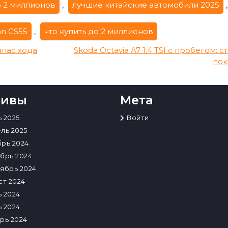
 2 миллионов
,
лучшие китайские автомобили 2025
,
n CS55
,
что купить до 2 миллионов
апас хода
Skoda Octavia A7 1.4 TSI с пробегом: с
пок
хивы
Мета
 2025
Войти
ль 2025
рь 2024
брь 2024
ябрь 2024
ст 2024
 2024
 2024
рь 2024