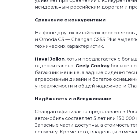
удивляет при сравнении с конкурентами
неидеальным российским дорогам и пре
Сравнение с конкурентами
На фоне других китайских кроссоверов до
и Omoda C5 — Changan CS55 Plus выдел
технических характеристик.
Haval Jolion
, хоть и предлагается с бол
отделки салона.
Geely Coolray
больше под
багажник меньше, а задние сиденья тесн
агрессивный дизайн и богатое оснащени
управляемости и общей надежности Cha
Надёжность и обслуживание
Changan официально представлен в Росси
автомобиль составляет 5 лет или 150 000
Запасные части доступны, а стоимость 
сегменту. Кроме того, владельцы отмечаю