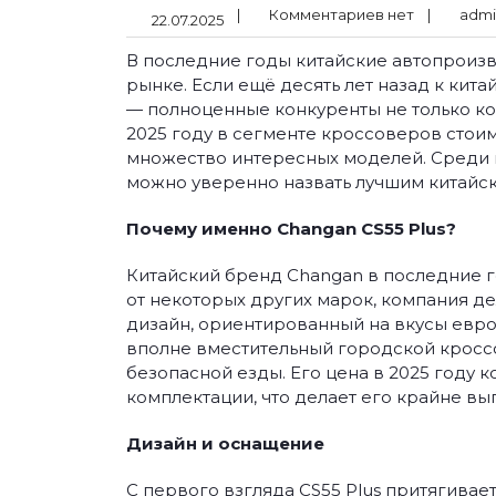
|
Комментариев нет
|
admi
22.07.2025
В последние годы китайские автопроиз
рынке. Если ещё десять лет назад к кит
— полноценные конкуренты не только ко
2025 году в сегменте кроссоверов стои
множество интересных моделей. Среди 
можно уверенно назвать лучшим китайс
Почему именно Changan CS55 Plus?
Китайский бренд Changan в последние 
от некоторых других марок, компания де
дизайн, ориентированный на вкусы европ
вполне вместительный городской крос
безопасной езды. Его цена в 2025 году к
комплектации, что делает его крайне 
Дизайн и оснащение
С первого взгляда CS55 Plus притягив