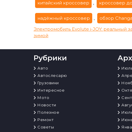
китайский кроссовер
,
кроссовер до
надёжный кроссовер
,
обзор Changa
Навигация
Электромобиль Evolute i-JOY: реальный з
зимой
по
записям
Рубрики
Ар
Авто
Июль
Автослесарю
Апре
Грузовики
Нояб
Интересное
Октя
Мото
Сент
Новости
Авгу
Полезное
Июль
Ремонт
Июнь
Советы
Янва