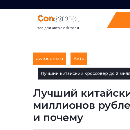
Перейти
к
содержимому
Все для автолюбителя
awtocom.ru
Авто
Лучший китайский кроссовер до 2 милли
Лучший китайски
миллионов рублей
и почему