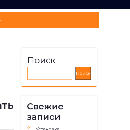
о
Поиск
Поиск
ать
Свежие
записи
Установка