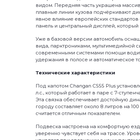
видом. Передняя часть украшена массив
плавные линии кузова подчёркивают дин
явное влияние европейских стандартов
панель и центральный дисплей, который 
Уже в базовой версии автомобиль оснащ
вида, парктрониками, мультимедийной си
современными системами помощи водите
удержания в полосе и автоматическое т
Технические характеристики
Под капотом Changan CS55 Plus установ
л.с., который работает в паре с 7-ступ
Эта связка обеспечивает достойную дин
городу составляет около 8 литров на 100
считается отличным показателем.
Подвеска настроена на комфортную езду
уверенно чувствует себя на трассе. Уро