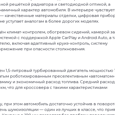
ной решёткой радиатора и светодиодной оптикой, а
амичный характер автомобиля. В интерьере чувствует
 — качественные материалы отделки, цифровая прибо
не уступает аналогам в более дорогих моделях.
ён климат-контролем, обогревом сидений, камерой з
стемой с поддержкой Apple CarPlay и Android Auto, а 
лю, включая адаптивный круиз-контроль, систему
орможение при опасности столкновения.
лен 1,5-литровый турбированный двигатель мощностью 
енчатым роботизированным преселективным «автоматом»
амику и экономичный расход топлива. Средний расход
 км, что для кроссовера с такими характеристиками
, при этом автомобиль достаточно устойчив в поворот
вень шумоизоляции — один из лучших в классе, что при