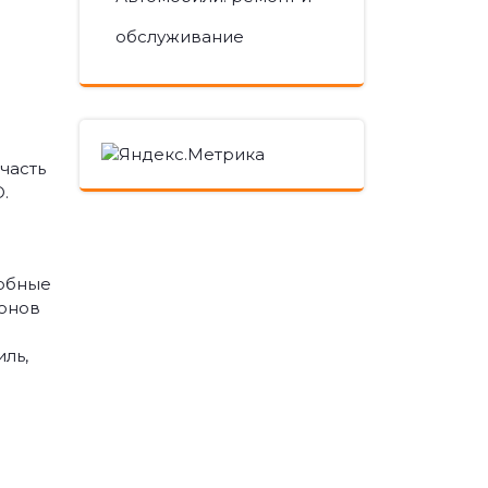
обслуживание
часть
.
собные
ионов
ль,