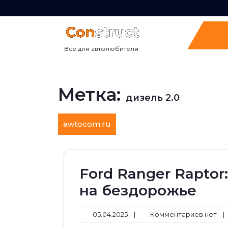
Перейти
к
содержимому
Все для автолюбителя
Метка:
дизель 2.0
awtocom.ru
Ford Ranger Raptor
на бездорожье
05.04.2025
Ко
05.04.2025
|
Комментариев нет
|
не