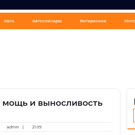
Авто
Автослесарю
Интересное
Мот
: мощь и выносливость
мментариев
admin
21:09
admin
|
21:09
т