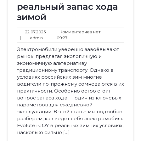
реальный запас хода
зимой
22.07.2025
Комментариев
22.07.2025
|
Комментариев нет
admin
09:27
нет
|
admin
|
09:27
Электромобили уверенно завоёвывают
рынок, предлагая экологичную и
экономичную альтернативу
традиционному транспорту. Однако в
условиях российских зим многие
водители по-прежнему сомневаются в их
практичности. Особенно остро стоит
вопрос запаса хода — один из ключевых
параметров для ежедневной
эксплуатации. В этой статье мы подробно
разберём, как ведёт себя электромобиль
Evolute i-JOY в реальных зимних условиях,
насколько сильно […]