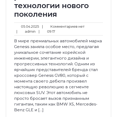
технологии нового
поколения
05.04.2025
Комментариев
05.04.2025
|
Комментариев нет
admin
09:17
нет
|
admin
|
09:17
В мире премиальных автомобилей марка
Genesis заняла особое место, предлагая
уникальное сочетание корейской
инженерии, элегантного дизайна и
прогрессивных технологий. Одним из
ярчайших представителей бренда стал
кроссовер Genesis GV80, который с
момента своего дебюта произвел
настоящую революцию в сегменте
люксовых SUV. Этот автомобиль не
просто бросает вызов признанным
гигантам, таким как BMW X5, Mercedes-
Benz GLE и […]