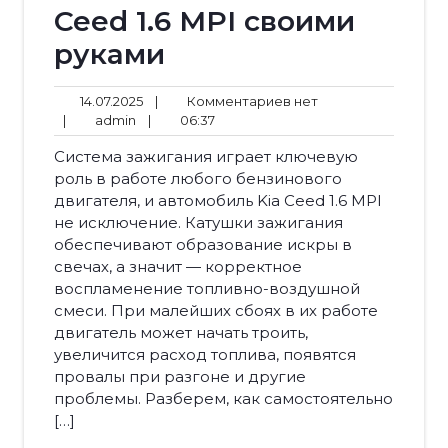
Ceed 1.6 MPI своими
руками
14.07.2025
Комментариев
14.07.2025
|
Комментариев нет
admin
06:37
нет
|
admin
|
06:37
Система зажигания играет ключевую
роль в работе любого бензинового
двигателя, и автомобиль Kia Ceed 1.6 MPI
не исключение. Катушки зажигания
обеспечивают образование искры в
свечах, а значит — корректное
воспламенение топливно-воздушной
смеси. При малейших сбоях в их работе
двигатель может начать троить,
увеличится расход топлива, появятся
провалы при разгоне и другие
проблемы. Разберем, как самостоятельно
[…]