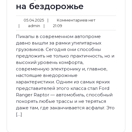
на бездорожье
05.04.2025
Комментариев
05.04.2025
|
Комментариев нет
admin
21:09
нет
|
admin
|
21:09
Пикапы в современном автопроме
давно вышли за рамки утилитарных
грузовиков. Сегодня они способны
предложить не только практичность, но и
высокий уровень комфорта,
современную электронику и, главное,
настоящие внедорожные
характеристики. Одним из самых ярких
представителей этого класса стал Ford
Ranger Raptor — автомобиль, способный
покорять любые трассы и не теряться
даже там, где заканчивается асфальт. Это
[…]