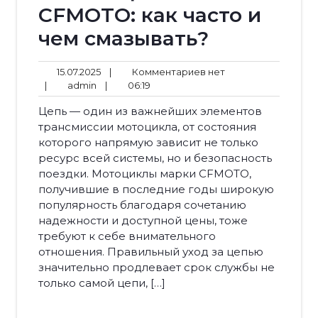
CFMOTO: как часто и
чем смазывать?
15.07.2025
Комментариев
15.07.2025
|
Комментариев нет
admin
06:19
нет
|
admin
|
06:19
Цепь — один из важнейших элементов
трансмиссии мотоцикла, от состояния
которого напрямую зависит не только
ресурс всей системы, но и безопасность
поездки. Мотоциклы марки CFMOTO,
получившие в последние годы широкую
популярность благодаря сочетанию
надежности и доступной цены, тоже
требуют к себе внимательного
отношения. Правильный уход за цепью
значительно продлевает срок службы не
только самой цепи, […]