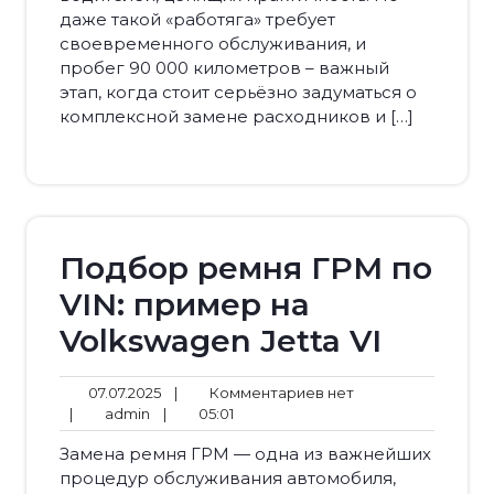
даже такой «работяга» требует
своевременного обслуживания, и
пробег 90 000 километров – важный
этап, когда стоит серьёзно задуматься о
комплексной замене расходников и […]
Подбор ремня ГРМ по
VIN: пример на
Volkswagen Jetta VI
07.07.2025
Комментариев
07.07.2025
|
Комментариев нет
admin
05:01
нет
|
admin
|
05:01
Замена ремня ГРМ — одна из важнейших
процедур обслуживания автомобиля,