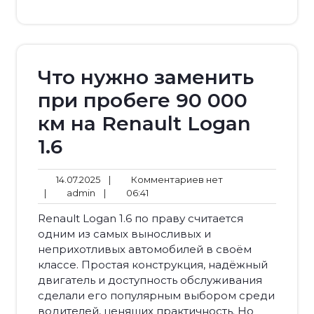
Что нужно заменить
при пробеге 90 000
км на Renault Logan
1.6
14.07.2025
Комментариев
14.07.2025
|
Комментариев нет
admin
06:41
нет
|
admin
|
06:41
Renault Logan 1.6 по праву считается
одним из самых выносливых и
неприхотливых автомобилей в своём
классе. Простая конструкция, надёжный
двигатель и доступность обслуживания
сделали его популярным выбором среди
водителей, ценящих практичность. Но