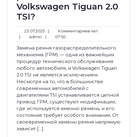
Volkswagen Tiguan 2.0
TSI?
23.07.2025
Комментариев
23.07.2025
|
Комментариев нет
admin
07:50
нет
|
admin
|
07:50
Замена ремня газораспределительного
механизма (ГРМ) — одна из важнейших
процедур технического обслуживания
любого автомобиля, и Volkswagen Tiguan
2.0 TSI не является исключением.
Несмотря на то, что в большинстве
современных автомобилей с
двигателями TSI устанавливается цепной
привод ГРМ, существуют модификации,
где используется именно ремень, и его
состояние требует особого внимания. От
своевременной замены ремня напрямую
зависит […]