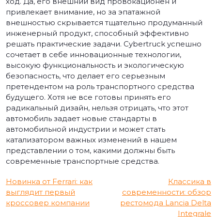
ход. Да, его внешний вид провокационен и
привлекает внимание, но за эпатажной
внешностью скрывается тщательно продуманный
инженерный продукт, способный эффективно
решать практические задачи. Cybertruck успешно
сочетает в себе инновационные технологии,
высокую функциональность и экологическую
безопасность, что делает его серьезным
претендентом на роль транспортного средства
будущего. Хотя не все готовы принять его
радикальный дизайн, нельзя отрицать, что этот
автомобиль задает новые стандарты в
автомобильной индустрии и может стать
катализатором важных изменений в нашем
представлении о том, какими должны быть
современные транспортные средства.
Навигация
Новинка от Ferrari: как
Классика в
выглядит первый
современности: обзор
по
кроссовер компании
рестомода Lancia Delta
Integrale