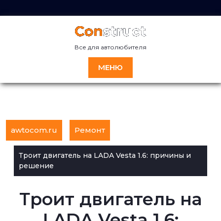
Перейти
к
содержимому
Все для автолюбителя
МЕНЮ
awtocom.ru
Ремонт
Троит двигатель на LADA Vesta 1.6: причины и
решение
Троит двигатель на
LADA Vesta 1.6: