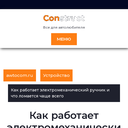
Перейти
к
содержимому
Все для автолюбителя
МЕНЮ
awtocom.ru
Устройство
Как работает электромеханический ручник и
что ломается чаще всего
Как работает
электромеханически