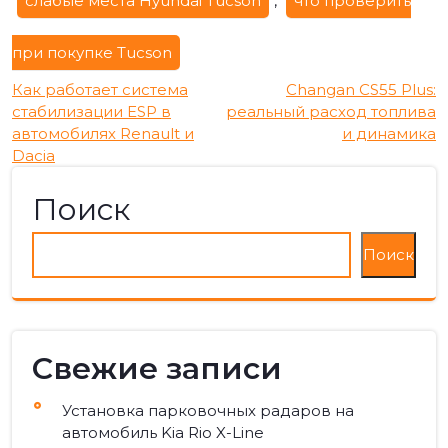
слабые места Hyundai Tucson
,
что проверить
при покупке Tucson
Навигация
Как работает система
Changan CS55 Plus:
стабилизации ESP в
реальный расход топлива
по
автомобилях Renault и
и динамика
Dacia
записям
Поиск
Поиск
Свежие записи
Установка парковочных радаров на
автомобиль Kia Rio X-Line