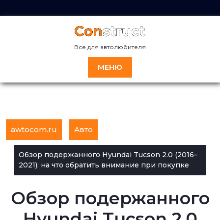
Перейти
к
содержимому
Все для автолюбителя
МЕНЮ
awtocom.ru
Авто
Обзор подержанного Hyundai Tucson 2.0 (2016–
2021): на что обратить внимание при покупке
Обзор подержанного
Hyundai Tucson 2.0