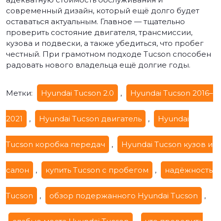
современный дизайн, который ещё долго будет
оставаться актуальным. Главное — тщательно
проверить состояние двигателя, трансмиссии,
кузова и подвески, а также убедиться, что пробег
честный. При грамотном подходе Tucson способен
радовать нового владельца ещё долгие годы.
Метки:
Hyundai Tucson 2.0
,
Hyundai Tucson 2016–
2021
,
Hyundai Tucson двигатель
,
Hyundai
Tucson коробка передач
,
Hyundai Tucson кузов и
салон
,
купить Tucson с пробегом
,
надёжность
Tucson
,
обзор подержанного Hyundai Tucson
,